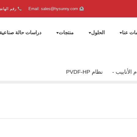
Email: sales@hysunny.com
رقم الهاتف: +86 702
ات عنا
الحلول
منتجات
دراسات حالة صناعية
 الأنابيب
نظام PVDF-HP