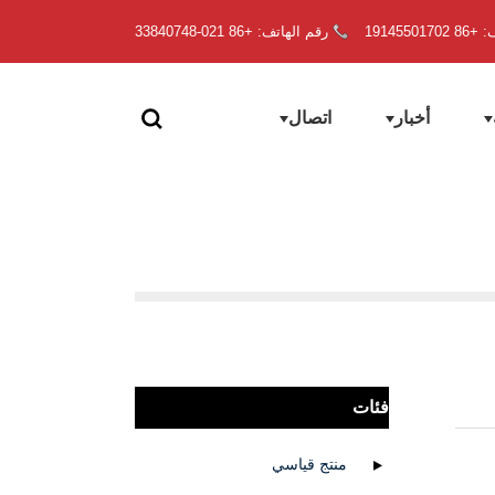
19145501
رقم الهاتف: +86 021-33840748
أخبار
اتصال
فئات
منتج قياسي