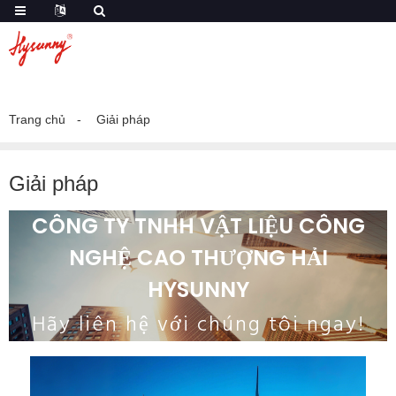
Trang chủ
Giải pháp
Giải pháp
CÔNG TY TNHH VẬT LIỆU CÔNG
NGHỆ CAO THƯỢNG HẢI
HYSUNNY
Hãy liên hệ với chúng tôi ngay!