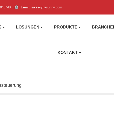
3840748
Email: sales@hysunny.com
S
LÖSUNGEN
PRODUKTE
BRANCHEN
KONTAKT
ssteuerung