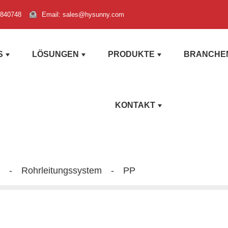
3840748
Email: sales@hysunny.com
S
LÖSUNGEN
PRODUKTE
BRANCHEN
KONTAKT
Rohrleitungssystem
PP