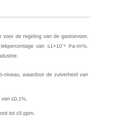
e voor de regeling van de gastoevoer,
n lekpercentage van ≤1×10⁻⁹ Pa·m³/s,
dustrie.
pb-niveau, waardoor de zuiverheid van
e van ≤0,1%.
oot tot ≤5 ppm.