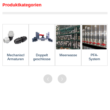
Produktkategorien
Mechanische
Doppelt
Meerwasserentsalzungssystem
PFA-
Armaturen
geschlossene
System
für Wasser
Rohrleitungssysteme