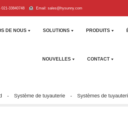
6 021-33840748
Email: sales@hysunny.com
OS DE NOUS
SOLUTIONS
PRODUITS
NOUVELLES
CONTACT
d
Système de tuyauterie
Systèmes de tuyauter