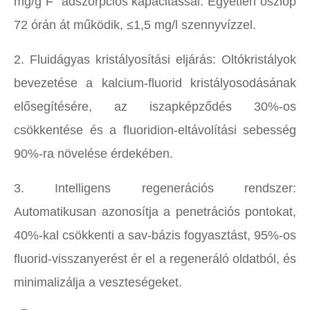
mg/g F⁻ adszorpciós kapacitással. Egyetlen oszlop
72 órán át működik, ≤1,5 ​​mg/l szennyvízzel.
2. Fluidágyas kristályosítási eljárás: Oltókristályok
bevezetése a kalcium-fluorid kristályosodásának
elősegítésére, az iszapképződés 30%-os
csökkentése és a fluoridion-eltávolítási sebesség
90%-ra növelése érdekében.
3. Intelligens regenerációs rendszer:
Automatikusan azonosítja a penetrációs pontokat,
40%-kal csökkenti a sav-bázis fogyasztást, 95%-os
fluorid-visszanyerést ér el a regeneráló oldatból, és
minimalizálja a veszteségeket.