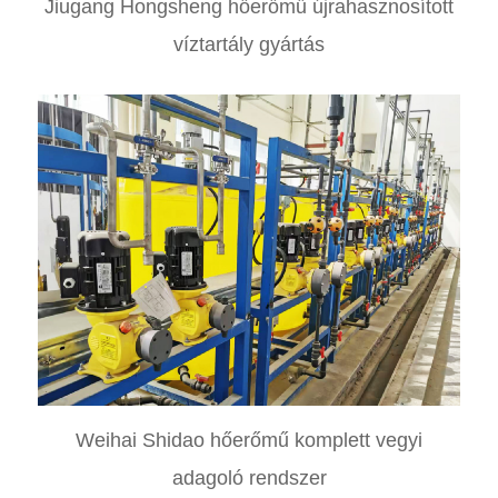
Jiugang Hongsheng hőerőmű újrahasznosított
víztartály gyártás
Weihai Shidao hőerőmű komplett vegyi
adagoló rendszer