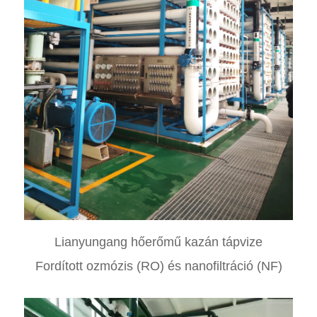
Lianyungang hőerőmű kazán tápvize
Fordított ozmózis (RO) és nanofiltráció (NF)