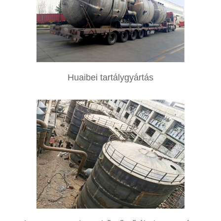
Huaibei tartálygyártás